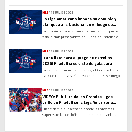
la historia de las Grandes Ligas y alimentando un
debate que cobra cada vez más fuerza: ¿tiene
MLB
/
15 JUL. DE 2026
méritos suficientes para ingresar al Salón de la
La Liga Americana impone su dominio y
Fama de Cooperstown? Sus números, su
blanquea a la Nacional en el Juego de
longevidad y el dominio que ha ejercido durante
Estrellas 2026
más de […]
La Liga Americana volvió a demostrar por qué ha
sido la gran protagonista del Juego de Estrellas en
las últimas décadas. Con una ofensiva explosiva
desde la primera entrada y un cuerpo de
MLB
/
14 JUL. DE 2026
lanzadores prácticamente imbatible, el Joven
¡Todo listo para el Juego de Estrellas
Circuito derrotó por marcador de 4-0 a la Liga
2026! Filadelfia se viste de gala para
Nacional en la edición 96 del Clásico de […]
recibir a las mayores figuras de la MLB
La espera terminó. Este martes, el Citizens Bank
Park de Filadelfia será el escenario del 96.º Juego
de Estrellas de las Grandes Ligas, donde los
mejores peloteros de la temporada se enfrentarán
MLB
/
14 JUL. DE 2026
en el tradicional duelo entre la Liga Americana y la
VIDEO: El futuro de las Grandes Ligas
Liga Nacional. El partido marcará el cierre de un
brilló en Filadelfia: la Liga Americana
intenso Fin de Semana […]
vence 6-1 en el Juego de Estrellas Futuras
Filadelfia fue el escenario donde las próximas
2026
superestrellas del béisbol dieron un adelanto de lo
que está por venir. En la edición número 27 del
MLB All-Star Futures Game 2026, la Liga
Americana derrotó con autoridad 6 carreras por 1 a