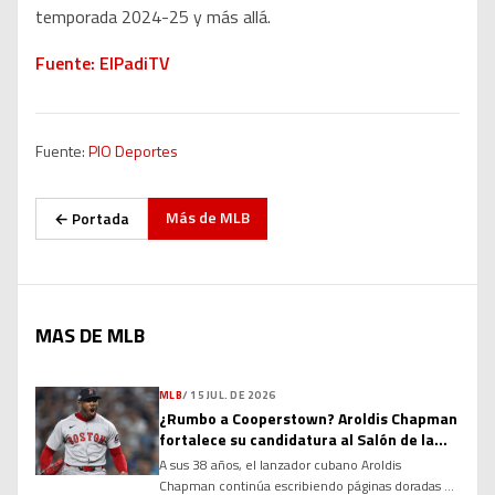
temporada 2024-25 y más allá.
Fuente: ElPadiTV
Fuente:
PIO Deportes
Más de
MLB
← Portada
MAS DE MLB
MLB
/
15 JUL. DE 2026
¿Rumbo a Cooperstown? Aroldis Chapman
fortalece su candidatura al Salón de la
Fama
A sus 38 años, el lanzador cubano Aroldis
Chapman continúa escribiendo páginas doradas en