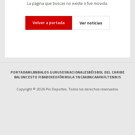
La página que buscas no existe o fue movida.
Volver a portada
Ver noticias
PORTADA
MLB
NBA
LOS GURUSES
NACIONALES
BÉISBOL DEL CARIBE
BALONCESTO FIBA
BOXEO
FÓRMULA 1
NCAAB
NCAAF
NFL
TENNIS
Copyright © 2026 Pio Deportes. Todos los derechos reservados.