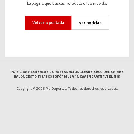
La página que buscas no existe o fue movida.
Volver a portada
Ver noticias
PORTADA
MLB
NBA
LOS GURUSES
NACIONALES
BÉISBOL DEL CARIBE
BALONCESTO FIBA
BOXEO
FÓRMULA 1
NCAAB
NCAAF
NFL
TENNIS
Copyright © 2026 Pio Deportes. Todos los derechos reservados.