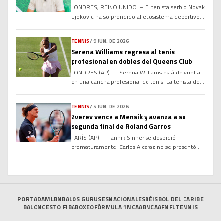
con Rafael Nadal y Roger Federer en el
temple […]
LONDRES, REINO UNIDO. – El tenista serbio Novak
futuro
Djokovic ha sorprendido al ecosistema deportivo y
empresarial global al manifestar abiertamente su
total disposición para sentarse a negociar y
TENNIS
/
9 JUN. DE 2026
colaborar de manera conjunta con sus dos más
Serena Williams regresa al tenis
grandes rivales históricos en las canchas: el
profesional en dobles del Queens Club
español Rafael Nadal y el suizo Roger Federer.
LONDRES (AP) — Serena Williams está de vuelta
Aprovechando el anuncio formal […]
en una cancha profesional de tenis. La tenista de
44 años recibió una ovación de pie al entrar a la
cancha de césped del Queen’s Club el martes para
TENNIS
/
5 JUN. DE 2026
su partido de dobles de primera ronda junto con la
Zverev vence a Mensik y avanza a su
canadiense Victoria Mboko, de 19 años. Este es
segunda final de Roland Garros
[…]
PARÍS (AP) — Jannik Sinner se despidió
prematuramente. Carlos Alcaraz no se presentó
por lesión. La presión ha recaído sobre Alexander
Zverev para que por fin conquiste un esquivo título
de Grand Slam y ahora el alemán, segundo cabeza
de serie, está a solo una victoria de levantar el
trofeo de Roland Garros. Zverev alcanzó […]
PORTADA
MLB
NBA
LOS GURUSES
NACIONALES
BÉISBOL DEL CARIBE
BALONCESTO FIBA
BOXEO
FÓRMULA 1
NCAAB
NCAAF
NFL
TENNIS