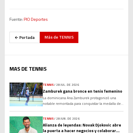
Fuente:
PIO Deportes
Más de
TENNIS
← Portada
MAS DE TENNIS
TENNIS
/
28 JUL. DE 2026
Zamburek gana bronce en tenis femenino
La dominicana Ana Zamburek protagonizó una
notable remontada para conquistar la medalla de
bronce en sencillos femeninos de los XXV Juegos
Centroamericanos y del Caribe Santo Domingo
TENNIS
/
28 JUN. DE 2026
2026, al derrotar a la colombiana María Torres, en
Alianza de leyendas: Novak Djokovic abre
la disputa por el tercer lugar. Luego de ceder el
la puerta a hacer negocios y colaborar
primer set, Zamburek apeló a la paciencia, el