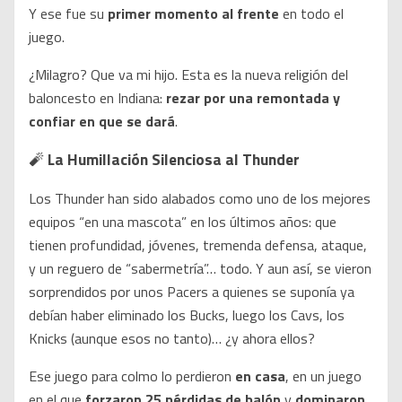
Y ese fue su
primer momento al frente
en todo el
juego.
¿Milagro? Que va mi hijo. Esta es la nueva religión del
baloncesto en Indiana:
rezar por una remontada y
confiar en que se dará
.
🧨
La Humillación Silenciosa al Thunder
Los Thunder han sido alabados como uno de los mejores
equipos “en una mascota” en los últimos años: que
tienen profundidad, jóvenes, tremenda defensa, ataque,
y un reguero de “sabermetría”… todo. Y aun así, se vieron
sorprendidos por unos Pacers a quienes se suponía ya
debían haber eliminado los Bucks, luego los Cavs, los
Knicks (aunque esos no tanto)… ¿y ahora ellos?
Ese juego para colmo lo perdieron
en casa
, en un juego
en el que
forzaron 25 pérdidas de balón
y
dominaron