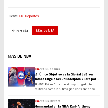
Fuente:
PIO Deportes
Más de
NBA
← Portada
MAS DE NBA
NBA
/
26 JUL. DE 2026
¡El Único Objetivo es la Gloria! LeBron
James Elige a los Philadelphia 76ers para
el Último Capítulo de su Leyenda
FILADELFIA.— En la que el propio jugador ha
calificado como la “última gran decisión” de su
histórica carrera, el máximo anotador de todos los
tiempos en la NBA, LeBron James, ha sacudido el
NBA
/
28 JUN. DE 2026
baloncesto mundial al acordar un contrato por dos
Hermandad en la NBA: Karl-Anthony
temporadas y US$8 millones con los Philadelphia