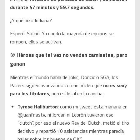
durante 47 minutos y 59.7 segundos
.
¿Y qué hizo Indiana?
Esperó. Sufrió. Y cuando la mayoría de equipos se
rompen, ellos se activan.
🎯
Héroes que tal vez no venden camisetas, pero
ganan
Mientras el mundo habla de Jokic, Doncic o SGA, los
Pacers siguen avanzando con un núcleo que
no es sexy
para los titulares
, pero sí letal en la cancha.
Tyrese Haliburton
: como mi tweet esta mañana en
@juanfriastv, ni Jordan ni Lebrón tuvieron ese
“clutch”, por eso el nuevo Rey del Clutch, metió el tiro
decisivo y repartió 10 asistencias mientras parecía
bailar sobre los huesos de OKC.