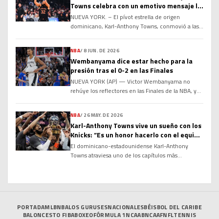
Towns celebra con un emotivo mensaje la
76ers. Tras comunicar a Los Angeles Lakers […]
renovación de Jose Alvarado
NUEVA YORK. – El pívot estrella de origen
dominicano, Karl-Anthony Towns, conmovió a las
redes sociales y a los seguidores del baloncesto de
la NBA al compartir un emotivo y sincero mensaje
NBA
/
8 JUN. DE 2026
de felicitación dirigido a su compañero de equipo
Wembanyama dice estar hecho para la
y selección nacional, el base Jose Alvarado, tras
presión tras el 0-2 en las Finales
confirmarse la renovación contractual de este
NUEVA YORK (AP) — Victor Wembanyama no
último. […]
rehúye los reflectores en las Finales de la NBA, y
los Spurs de San Antonio no lo querrían de otra
manera. Menos de 48 horas después de fallar un
NBA
/
26 MAY. DE 2026
tiro al final del segundo juego que habría vencido
Karl-Anthony Towns vive un sueño con los
a los Knicks de Nueva York e igualado la serie, […]
Knicks: “Es un honor hacerlo con el equipo
que siempre apoyé”
El dominicano-estadounidense Karl-Anthony
Towns atraviesa uno de los capítulos más
especiales de su carrera tras conducir a los New
York Knicks a las Finales de la NBA, un logro que
para él va mucho más allá del baloncesto. Porque
una cosa es llegar a la gran cita y otra muy distinta
es hacerlo vistiendo los […]
PORTADA
MLB
NBA
LOS GURUSES
NACIONALES
BÉISBOL DEL CARIBE
BALONCESTO FIBA
BOXEO
FÓRMULA 1
NCAAB
NCAAF
NFL
TENNIS