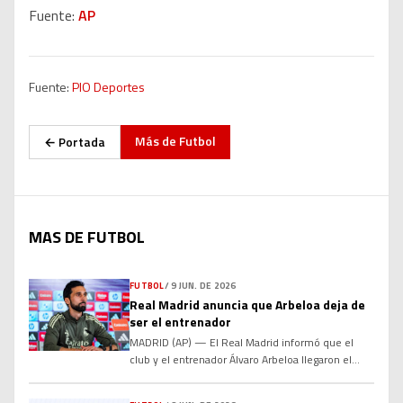
Fuente:
AP
Fuente:
PIO Deportes
Más de
Futbol
← Portada
MAS DE FUTBOL
FUTBOL
/
9 JUN. DE 2026
Real Madrid anuncia que Arbeloa deja de
ser el entrenador
MADRID (AP) — El Real Madrid informó que el
club y el entrenador Álvaro Arbeloa llegaron el
martes a un acuerdo para seguir por caminos
separados El equipo que ha sido 15 veces