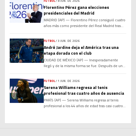
FUTBOL
/
8 JUN. DE 2026
campeón de Europa ahora parece encaminado a
Florentino Pérez gana elecciones
contratar de vuelta al exentrenador José Mourinho.
presidenciales del Madrid
El Madrid manifestó que se siente “muy
agradecido” […]
MADRID (AP) — Florentino Pérez consiguió cuatro
años más como presidente del Real Madrid tras
ganar las elecciones del club el domingo. Pérez
celebró la victoria casi a la 1:00 de la mañana,
FUTBOL
/
3 JUN. DE 2026
poco después de que el canal de televisión del
André Jardine deja el América tras una
club del Real Madrid informara que había
etapa dorada con el club
derrotado al aspirante Enrique Riquelme. El […]
CIUDAD DE MÉXICO (AP) — Inesperadamente
llegó y de la misma forma se fue. Después de una
etapa de tres años en la que ganó seis títulos,
entre ellos un inédito tricampeonato de liga, el
FUTBOL
/
1 JUN. DE 2026
América y el entrenador brasileño André Jardine
Serena Williams regresa al tenis
pusieron fin a su relación, informó el equipo el
profesional tras cuatro años de ausencia
miércoles. Jardine, de 46 años, arribó a las […]
PARÍS (AP) — Serena Williams regresa al tenis
profesional a los 44 años de edad tras casi cuatro
años alejada del deporte. La campeona de 23
títulos de Grand Slam en individuales aceptó una
invitación de wild card para jugar dobles en el
próximo torneo sobre césped del Queen’s Club,
anunció el lunes el circuito femenino de […]