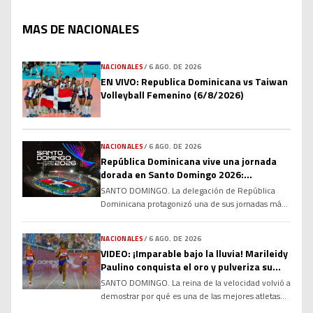
MAS DE NACIONALES
NACIONALES
/
6 AGO. DE 2026
EN VIVO: Republica Dominicana vs Taiwan
Volleyball Femenino (6/8/2026)
NACIONALES
/
6 AGO. DE 2026
República Dominicana vive una jornada
dorada en Santo Domingo 2026:
atletismo, karate y relevos impulsan a la
SANTO DOMINGO. La delegación de República
delegación al Top 5 del medallero
Dominicana protagonizó una de sus jornadas más
memorables en los XXV Juegos Centroamericanos
y del Caribe Santo Domingo 2026, conquistando
NACIONALES
/
6 AGO. DE 2026
múltiples medallas de oro en atletismo y karate
VIDEO: ¡Imparable bajo la lluvia! Marileidy
que permitieron al país escalar hasta la quinta
Paulino conquista el oro y pulveriza su
posición del medallero general, consolidándose
propio récord en Santo Domingo 2026
SANTO DOMINGO. La reina de la velocidad volvió a
entre las grandes potencias deportivas de la
demostrar por qué es una de las mejores atletas
región. […]
del planeta. La dominicana Marileidy Paulino