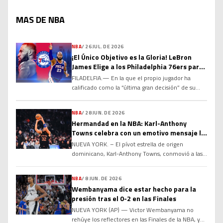
MAS DE NBA
NBA
/
26 JUL. DE 2026
¡El Único Objetivo es la Gloria! LeBron
James Elige a los Philadelphia 76ers para
el Último Capítulo de su Leyenda
FILADELFIA.— En la que el propio jugador ha
calificado como la “última gran decisión” de su
histórica carrera, el máximo anotador de todos los
tiempos en la NBA, LeBron James, ha sacudido el
NBA
/
28 JUN. DE 2026
baloncesto mundial al acordar un contrato por dos
Hermandad en la NBA: Karl-Anthony
temporadas y US$8 millones con los Philadelphia
Towns celebra con un emotivo mensaje la
76ers. Tras comunicar a Los Angeles Lakers […]
renovación de Jose Alvarado
NUEVA YORK. – El pívot estrella de origen
dominicano, Karl-Anthony Towns, conmovió a las
redes sociales y a los seguidores del baloncesto de
la NBA al compartir un emotivo y sincero mensaje
NBA
/
8 JUN. DE 2026
de felicitación dirigido a su compañero de equipo
Wembanyama dice estar hecho para la
y selección nacional, el base Jose Alvarado, tras
presión tras el 0-2 en las Finales
confirmarse la renovación contractual de este
NUEVA YORK (AP) — Victor Wembanyama no
último. […]
rehúye los reflectores en las Finales de la NBA, y