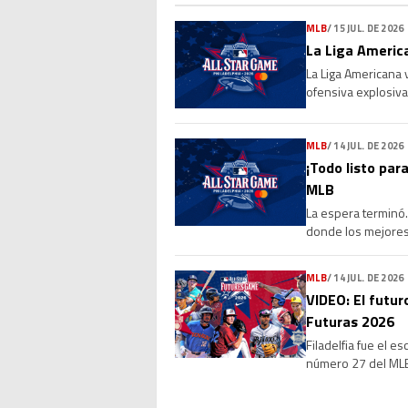
MLB
/
15 JUL. DE 2026
La Liga America
La Liga Americana 
ofensiva explosiva
de 4-0 a la Liga Na
MLB
/
14 JUL. DE 2026
¡Todo listo para
MLB
La espera terminó. 
donde los mejores 
marcará el cierre 
MLB
/
14 JUL. DE 2026
VIDEO: El futur
Futuras 2026
Filadelfia fue el e
número 27 del MLB 
que reunió a vario