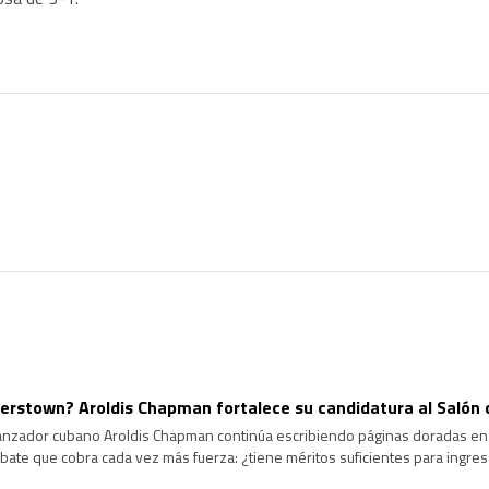
rstown? Aroldis Chapman fortalece su candidatura al Salón 
lanzador cubano Aroldis Chapman continúa escribiendo páginas doradas en l
ate que cobra cada vez más fuerza: ¿tiene méritos suficientes para ingre
ongevidad y el dominio que ha ejercido durante más de […]