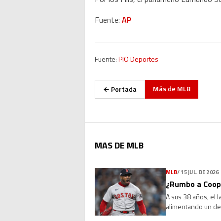
Fuente:
AP
Fuente:
PIO Deportes
Más de
MLB
← Portada
MAS DE MLB
MLB
/
15 JUL. DE 2026
¿Rumbo a Coope
A sus 38 años, el 
alimentando un deb
Sus números, su l