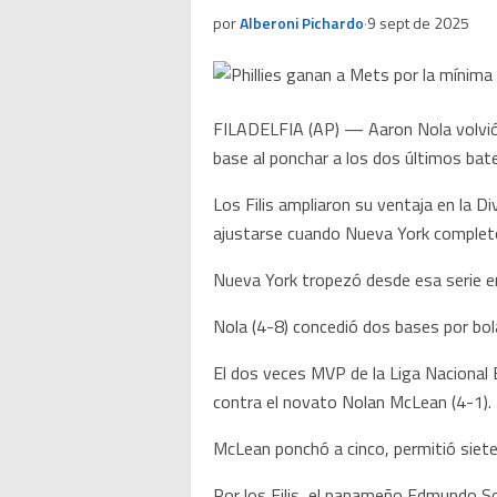
por
Alberoni Pichardo
·
9 sept de 2025
FILADELFIA (AP) — Aaron Nola volvió 
base al ponchar a los dos últimos bate
Los Filis ampliaron su ventaja en la D
ajustarse cuando Nueva York completó 
Nueva York tropezó desde esa serie en 
Nola (4-8) concedió dos bases por bol
El dos veces MVP de la Liga Nacional B
contra el novato Nolan McLean (4-1).
McLean ponchó a cinco, permitió siete 
Por los Filis, el panameño Edmundo S