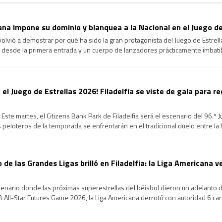
na impone su dominio y blanquea a la Nacional en el Juego de
volvió a demostrar por qué ha sido la gran protagonista del Juego de Estrel
 desde la primera entrada y un cuerpo de lanzadores prácticamente imbatib
cional en la edición 96 del Clásico de […]
 el Juego de Estrellas 2026! Filadelfia se viste de gala para re
Este martes, el Citizens Bank Park de Filadelfia será el escenario del 96.º 
peloteros de la temporada se enfrentarán en el tradicional duelo entre la Li
de un intenso Fin de Semana […]
o de las Grandes Ligas brilló en Filadelfia: la Liga Americana v
scenario donde las próximas superestrellas del béisbol dieron un adelanto de
All-Star Futures Game 2026, la Liga Americana derrotó con autoridad 6 carre
s de los mejores prospectos […]