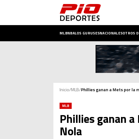
MLB
NBA
LOS GURUSES
NACIONALES
OTROS 
Inicio
/
MLB
/
Phillies ganan a Mets por la 
MLB
Phillies ganan a
Nola