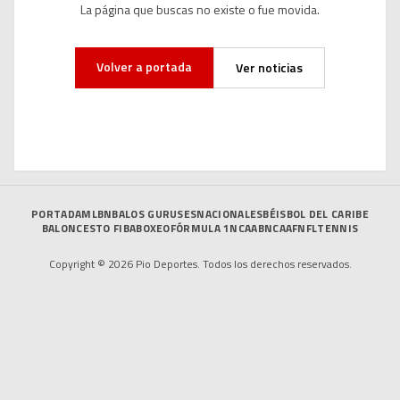
La página que buscas no existe o fue movida.
Volver a portada
Ver noticias
PORTADA
MLB
NBA
LOS GURUSES
NACIONALES
BÉISBOL DEL CARIBE
BALONCESTO FIBA
BOXEO
FÓRMULA 1
NCAAB
NCAAF
NFL
TENNIS
Copyright © 2026 Pio Deportes. Todos los derechos reservados.