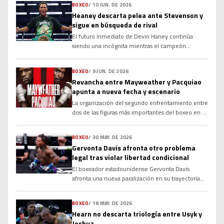
BOXEO
/
10 JUN. DE 2026
Heaney descarta pelea ante Stevenson y
sigue en búsqueda de rival
El futuro inmediato de Devin Haney continúa
siendo una incógnita mientras el campeón
mundial de la OMB busca rival para realizar la
primera defensa de su corona en el peso wélter.
BOXEO
/
9 JUN. DE 2026
Aunque varios nombres importantes han sido
Revancha entre Mayweather y Pacquiao
vinculados a su próximo combate, las
apunta a nueva fecha y escenario
negociaciones no han avanzado como esperaba su
equipo. Desde que conquistó el campeonato tras
La organización del segundo enfrentamiento entre
superar a Brian Norman Jr. por decisión en
dos de las figuras más importantes del boxeo en el
noviembre, Haney […]
siglo XXI experimentará cambios significativos en
su logística. El estatus de la revancha obligatoria
BOXEO
/
30 MAY. DE 2026
entre Floyd Mayweather y Manny Pacquiao apunta
Gervonta Davis afronta otro problema
hacia una fecha y un escenario diferentes a los
legal tras violar libertad condicional
planeados en el circuito de boxeo internacional. El
El boxeador estadounidense Gervonta Davis
anuncio del regreso al boxeo profesional por parte
afronta una nueva paralización en su trayectoria
del estadounidense reactivó una […]
profesional debido a situaciones vinculadas con el
sistema judicial de su país. Las autoridades
BOXEO
/
18 MAY. DE 2026
correspondientes del estado de Maryland
Hearn no descarta triología entre Usyk y
determinaron la emisión de una orden de
Joshua