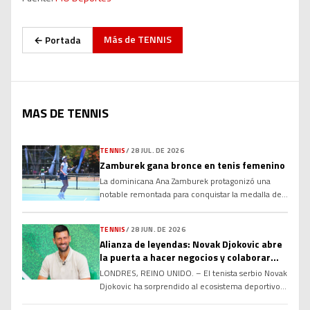
Más de
TENNIS
← Portada
MAS DE TENNIS
TENNIS
/
28 JUL. DE 2026
Zamburek gana bronce en tenis femenino
La dominicana Ana Zamburek protagonizó una
notable remontada para conquistar la medalla de
bronce en sencillos femeninos de los XXV Juegos
Centroamericanos y del Caribe Santo Domingo
TENNIS
/
28 JUN. DE 2026
2026, al derrotar a la colombiana María Torres, en
Alianza de leyendas: Novak Djokovic abre
la disputa por el tercer lugar. Luego de ceder el
la puerta a hacer negocios y colaborar
primer set, Zamburek apeló a la paciencia, el
con Rafael Nadal y Roger Federer en el
temple […]
LONDRES, REINO UNIDO. – El tenista serbio Novak
futuro
Djokovic ha sorprendido al ecosistema deportivo y
empresarial global al manifestar abiertamente su