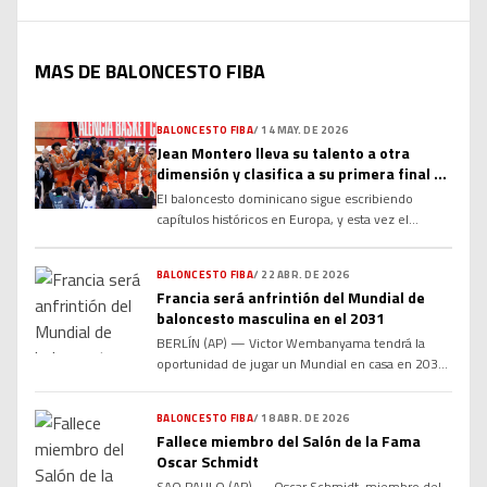
MAS DE BALONCESTO FIBA
BALONCESTO FIBA
/
14 MAY. DE 2026
Jean Montero lleva su talento a otra
dimensión y clasifica a su primera final de
Euroliga
El baloncesto dominicano sigue escribiendo
capítulos históricos en Europa, y esta vez el
protagonista volvió a ser Jean Montero. El joven
base dominicano anotó 12 puntos en la semifinal
BALONCESTO FIBA
/
22 ABR. DE 2026
de la Euroliga y consiguió el boleto hacia la
Francia será anfrintión del Mundial de
primera gran final europea de su carrera
baloncesto masculina en el 2031
profesional, consolidándose como una de las
figuras emergentes más importantes […]
BERLÍN (AP) — Victor Wembanyama tendrá la
oportunidad de jugar un Mundial en casa en 2031 .
La FIBA le otorgó el miércoles a Francia recibió los
derechos de organización del Mundial de
BALONCESTO FIBA
/
18 ABR. DE 2026
baloncesto masculino 2031, mientras que Japón
Fallece miembro del Salón de la Fama
obtuvo el Mundial femenino de 2030. “Japón y
Oscar Schmidt
Francia son organizadores de élite de eventos de
SAO PAULO (AP) — Oscar Schmidt, miembro del