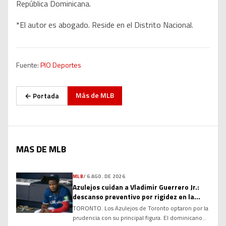
República Dominicana.
*El autor es abogado. Reside en el Distrito Nacional.
Fuente:
PIO Deportes
Más de
MLB
← Portada
MAS DE MLB
MLB
/
6 AGO. DE 2026
Azulejos cuidan a Vladimir Guerrero Jr.:
descanso preventivo por rigidez en la
corva
TORONTO. Los Azulejos de Toronto optaron por la
prudencia con su principal figura. El dominicano