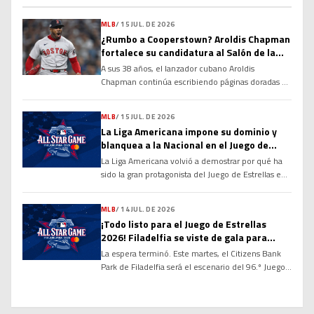
Vladimir Guerrero Jr. no fue incluido en la
alineación para el compromiso del club debido a
MLB
/
15 JUL. DE 2026
una rigidez en el tendón de la corva, una decisión
¿Rumbo a Cooperstown? Aroldis Chapman
tomada con el objetivo de evitar que la molestia
fortalece su candidatura al Salón de la
se agrave y garantizar su […]
Fama
A sus 38 años, el lanzador cubano Aroldis
Chapman continúa escribiendo páginas doradas en
la historia de las Grandes Ligas y alimentando un
debate que cobra cada vez más fuerza: ¿tiene
MLB
/
15 JUL. DE 2026
méritos suficientes para ingresar al Salón de la
La Liga Americana impone su dominio y
Fama de Cooperstown? Sus números, su
blanquea a la Nacional en el Juego de
longevidad y el dominio que ha ejercido durante
Estrellas 2026
La Liga Americana volvió a demostrar por qué ha
más de […]
sido la gran protagonista del Juego de Estrellas en
las últimas décadas. Con una ofensiva explosiva
desde la primera entrada y un cuerpo de
MLB
/
14 JUL. DE 2026
lanzadores prácticamente imbatible, el Joven
¡Todo listo para el Juego de Estrellas
Circuito derrotó por marcador de 4-0 a la Liga
2026! Filadelfia se viste de gala para
Nacional en la edición 96 del Clásico de […]
recibir a las mayores figuras de la MLB
La espera terminó. Este martes, el Citizens Bank
Park de Filadelfia será el escenario del 96.º Juego
de Estrellas de las Grandes Ligas, donde los
mejores peloteros de la temporada se enfrentarán
en el tradicional duelo entre la Liga Americana y la