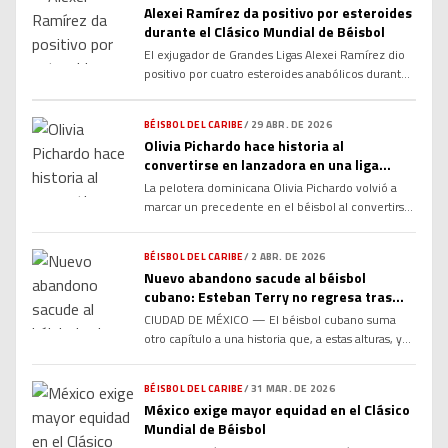
Alexei Ramírez da positivo por esteroides
durante el Clásico Mundial de Béisbol
El exjugador de Grandes Ligas Alexei Ramírez dio
positivo por cuatro esteroides anabólicos durante
su participación con Cuba en el Clásico Mundial de
Béisbol 2026, según informó la Agencia
BÉISBOL DEL CARIBE
/
29 ABR. DE 2026
Internacional de Controles. El caso provocó
Olivia Pichardo hace historia al
impacto en el béisbol internacional por tratarse de
convertirse en lanzadora en una liga
una figura reconocida y por ocurrir en uno de los
masculina en República Dominicana
torneos más […]
La pelotera dominicana Olivia Pichardo volvió a
marcar un precedente en el béisbol al convertirse
en lanzadora dentro de una liga masculina en
República Dominicana, sumando otro capítulo
BÉISBOL DEL CARIBE
/
2 ABR. DE 2026
histórico a una trayectoria que ya la ha colocado
Nuevo abandono sacude al béisbol
como referente del deporte femenino en la
cubano: Esteban Terry no regresa tras
región. Pichardo, reconocida por ser la primera
torneo en México
CIUDAD DE MÉXICO — El béisbol cubano suma
mujer en formar parte […]
otro capítulo a una historia que, a estas alturas, ya
no sorprende a nadie… pero sigue pesando igual.
El jardinero Esteban Terry, integrante de los
BÉISBOL DEL CARIBE
/
31 MAR. DE 2026
Cocodrilos de Matanzas, decidió no regresar a
México exige mayor equidad en el Clásico
Cuba tras la participación de su equipo en la
Mundial de Béisbol
Baseball Champions League Américas 2026. El