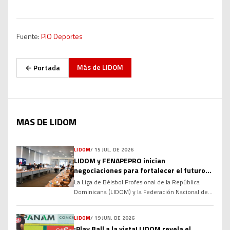
Fuente:
PIO Deportes
Más de
LIDOM
← Portada
MAS DE LIDOM
LIDOM
/
15 JUL. DE 2026
LIDOM y FENAPEPRO inician
negociaciones para fortalecer el futuro
del béisbol invernal dominicano
La Liga de Béisbol Profesional de la República
Dominicana (LIDOM) y la Federación Nacional de
Peloteros Profesionales (FENAPEPRO) dieron el
primer paso hacia la renovación de su Convenio
LIDOM
/
19 JUN. DE 2026
Colectivo, marcando el inicio de un proceso de
¡Play Ball a la vista! LIDOM revela el