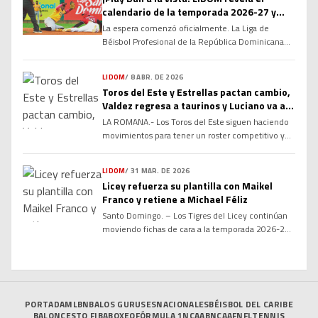
diálogo que busca consolidar las relaciones
calendario de la temporada 2026-27 y
laborales y fortalecer la estructura del béisbol
enciende la cuenta regresiva
profesional dominicano de cara a las […]
La espera comenzó oficialmente. La Liga de
Béisbol Profesional de la República Dominicana
(LIDOM) dio a conocer el calendario oficial del
campeonato otoño-invernal 2026-27, marcando
LIDOM
/
8 ABR. DE 2026
el inicio de la cuenta regresiva para una nueva
Toros del Este y Estrellas pactan cambio,
temporada cargada de rivalidades, emociones y
Valdez regresa a taurinos y Luciano va a
grandes expectativas. La serie regular arrancará el
Estrellas
LA ROMANA.- Los Toros del Este siguen haciendo
próximo 16 de octubre y concluirá el 22 […]
movimientos para tener un roster competitivo y
mantener la armonía en el clubhouse, luego de
conseguir de vuelta al infielder Enmanuel Valdez
LIDOM
/
31 MAR. DE 2026
en cambio desde las Estrellas Orientales, por el
Licey refuerza su plantilla con Maikel
jardinero Marco Luciano. Valdez, seleccionado por
Franco y retiene a Michael Féliz
los Toros en la ronda tres del Draft de Novatos del
Santo Domingo. – Los Tigres del Licey continúan
2021, viene de […]
moviendo fichas de cara a la temporada 2026-27
de la LIDOM tras anunciar la firma del veterano
antesalista Maikel Franco y la retención del
relevista Michael Féliz. Franco, de 32 años, llega
como agente libre para aportar experiencia,
versatilidad y poder ofensivo al cuadro interior. El
PORTADA
MLB
NBA
LOS GURUSES
NACIONALES
BÉISBOL DEL CARIBE
jugador […]
BALONCESTO FIBA
BOXEO
FÓRMULA 1
NCAAB
NCAAF
NFL
TENNIS