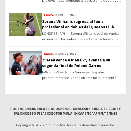
Djokovic ha sorprendido al ecosistema deportivo y
empresarial global al manifestar abiertamente su
total disposición para sentarse a negociar y
TENNIS
/
9 JUN. DE 2026
colaborar de manera conjunta con sus dos más
Serena Williams regresa al tenis
grandes rivales históricos en las canchas: el
profesional en dobles del Queens Club
español Rafael Nadal y el suizo Roger Federer.
LONDRES (AP) — Serena Williams está de vuelta
Aprovechando el anuncio formal […]
en una cancha profesional de tenis. La tenista de
44 años recibió una ovación de pie al entrar a la
cancha de césped del Queen’s Club el martes para
TENNIS
/
5 JUN. DE 2026
su partido de dobles de primera ronda junto con la
Zverev vence a Mensik y avanza a su
canadiense Victoria Mboko, de 19 años. Este es
segunda final de Roland Garros
[…]
PARÍS (AP) — Jannik Sinner se despidió
prematuramente. Carlos Alcaraz no se presentó
por lesión. La presión ha recaído sobre Alexander
Zverev para que por fin conquiste un esquivo título
de Grand Slam y ahora el alemán, segundo cabeza
de serie, está a solo una victoria de levantar el
trofeo de Roland Garros. Zverev alcanzó […]
PORTADA
MLB
NBA
LOS GURUSES
NACIONALES
BÉISBOL DEL CARIBE
BALONCESTO FIBA
BOXEO
FÓRMULA 1
NCAAB
NCAAF
NFL
TENNIS
Copyright © 2026 Pio Deportes. Todos los derechos reservados.