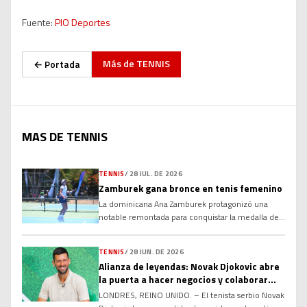
Fuente:
PIO Deportes
Más de
TENNIS
← Portada
MAS DE TENNIS
TENNIS
/
28 JUL. DE 2026
Zamburek gana bronce en tenis femenino
La dominicana Ana Zamburek protagonizó una
notable remontada para conquistar la medalla de
bronce en sencillos femeninos de los XXV Juegos
Centroamericanos y del Caribe Santo Domingo
TENNIS
/
28 JUN. DE 2026
2026, al derrotar a la colombiana María Torres, en
Alianza de leyendas: Novak Djokovic abre
la disputa por el tercer lugar. Luego de ceder el
la puerta a hacer negocios y colaborar
primer set, Zamburek apeló a la paciencia, el
con Rafael Nadal y Roger Federer en el
temple […]
LONDRES, REINO UNIDO. – El tenista serbio Novak
futuro