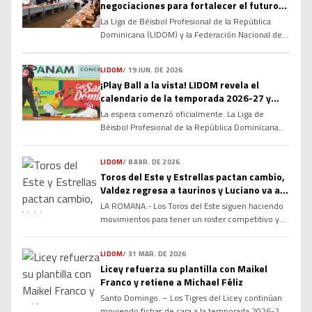
negociaciones para fortalecer el futuro
del béisbol invernal dominicano
La Liga de Béisbol Profesional de la República
Dominicana (LIDOM) y la Federación Nacional de
Peloteros Profesionales (FENAPEPRO) dieron el
primer paso hacia la renovación de su Convenio
LIDOM
/
19 JUN. DE 2026
Colectivo, marcando el inicio de un proceso de
¡Play Ball a la vista! LIDOM revela el
diálogo que busca consolidar las relaciones
calendario de la temporada 2026-27 y
laborales y fortalecer la estructura del béisbol
enciende la cuenta regresiva
profesional dominicano de cara a las […]
La espera comenzó oficialmente. La Liga de
Béisbol Profesional de la República Dominicana
(LIDOM) dio a conocer el calendario oficial del
campeonato otoño-invernal 2026-27, marcando
LIDOM
/
8 ABR. DE 2026
el inicio de la cuenta regresiva para una nueva
Toros del Este y Estrellas pactan cambio,
temporada cargada de rivalidades, emociones y
Valdez regresa a taurinos y Luciano va a
grandes expectativas. La serie regular arrancará el
Estrellas
LA ROMANA.- Los Toros del Este siguen haciendo
próximo 16 de octubre y concluirá el 22 […]
movimientos para tener un roster competitivo y
mantener la armonía en el clubhouse, luego de
conseguir de vuelta al infielder Enmanuel Valdez
LIDOM
/
31 MAR. DE 2026
en cambio desde las Estrellas Orientales, por el
Licey refuerza su plantilla con Maikel
jardinero Marco Luciano. Valdez, seleccionado por
Franco y retiene a Michael Féliz
los Toros en la ronda tres del Draft de Novatos del
Santo Domingo. – Los Tigres del Licey continúan
2021, viene de […]
moviendo fichas de cara a la temporada 2026-27