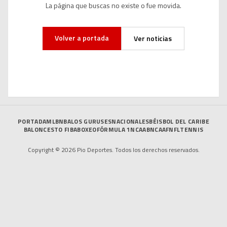
La página que buscas no existe o fue movida.
Volver a portada
Ver noticias
PORTADA
MLB
NBA
LOS GURUSES
NACIONALES
BÉISBOL DEL CARIBE
BALONCESTO FIBA
BOXEO
FÓRMULA 1
NCAAB
NCAAF
NFL
TENNIS
Copyright © 2026 Pio Deportes. Todos los derechos reservados.