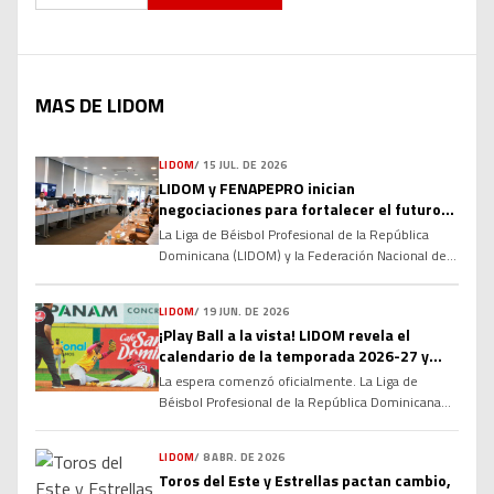
MAS DE LIDOM
LIDOM
/
15 JUL. DE 2026
LIDOM y FENAPEPRO inician
negociaciones para fortalecer el futuro
del béisbol invernal dominicano
La Liga de Béisbol Profesional de la República
Dominicana (LIDOM) y la Federación Nacional de
Peloteros Profesionales (FENAPEPRO) dieron el
primer paso hacia la renovación de su Convenio
LIDOM
/
19 JUN. DE 2026
Colectivo, marcando el inicio de un proceso de
¡Play Ball a la vista! LIDOM revela el
diálogo que busca consolidar las relaciones
calendario de la temporada 2026-27 y
laborales y fortalecer la estructura del béisbol
enciende la cuenta regresiva
profesional dominicano de cara a las […]
La espera comenzó oficialmente. La Liga de
Béisbol Profesional de la República Dominicana
(LIDOM) dio a conocer el calendario oficial del
campeonato otoño-invernal 2026-27, marcando
LIDOM
/
8 ABR. DE 2026
el inicio de la cuenta regresiva para una nueva
Toros del Este y Estrellas pactan cambio,
temporada cargada de rivalidades, emociones y