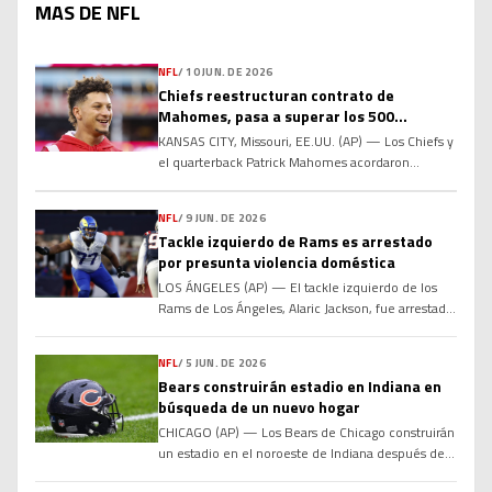
MAS DE NFL
NFL
/
10 JUN. DE 2026
Chiefs reestructuran contrato de
Mahomes, pasa a superar los 500
millones de dólares
KANSAS CITY, Missouri, EE.UU. (AP) — Los Chiefs y
el quarterback Patrick Mahomes acordaron
reestructurar su contrato para añadir dos años al
acuerdo actual y elevar la compensación total por
NFL
/
9 JUN. DE 2026
encima de los 500 millones de dólares, informó a
Tackle izquierdo de Rams es arrestado
The Associated Press el miércoles una persona
por presunta violencia doméstica
familiarizada con los términos. La fuente habló
con la […]
LOS ÁNGELES (AP) — El tackle izquierdo de los
Rams de Los Ángeles, Alaric Jackson, fue arrestado
la noche del lunes bajo sospecha de violencia
doméstica grave. El Departamento de Policía de
NFL
/
5 JUN. DE 2026
Los Ángeles informó que Jackson fue arrestado
Bears construirán estadio en Indiana en
después de que los agentes acudieran a su casa en
búsqueda de un nuevo hogar
el vecindario de West Hills, en […]
CHICAGO (AP) — Los Bears de Chicago construirán
un estadio en el noroeste de Indiana después de
que una propuesta para ofrecer incentivos