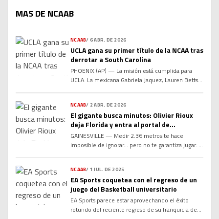
MAS DE NCAAB
NCAAB
/
6 ABR. DE 2026
UCLA gana su primer título de la NCAA tras
derrotar a South Carolina
PHOENIX (AP) — La misión está cumplida para
UCLA. La mexicana Gabriela Jaquez, Lauren Betts y
el resto de las seniors de UCLA aseguraron el
primer campeonato nacional de baloncesto
NCAAB
/
2 ABR. DE 2026
femenino de la NCAA en la historia de la escuela,
El gigante busca minutos: Olivier Rioux
un objetivo que se fijaron después de perder en
deja Florida y entra al portal de
su primera Final Four la temporada […]
transferencias
GAINESVILLE — Medir 2.36 metros te hace
imposible de ignorar… pero no te garantiza jugar. Y
eso lo acaba de comprobar el canadiense Olivier
Rioux, quien ha decidido cambiar de rumbo en su
NCAAB
/
1 JUL. DE 2025
carrera universitaria. El pívot de los Florida Gators,
EA Sports coquetea con el regreso de un
reconocido como el baloncestista más alto del
juego del Basketball universitario
mundo, anunció que entrará al portal de
EA Sports parece estar aprovechando el éxito
transferencias de la […]
rotundo del reciente regreso de su franquicia de
fútbol americano universitario —y ahora está