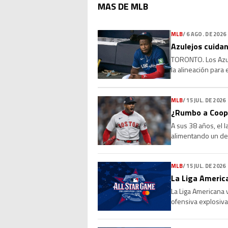
MAS DE MLB
MLB
/
6 AGO. DE 2026
Azulejos cuidan
TORONTO. Los Azule
la alineación para
que la molestia se 
MLB
/
15 JUL. DE 2026
¿Rumbo a Coope
A sus 38 años, el 
alimentando un deb
Sus números, su l
MLB
/
15 JUL. DE 2026
La Liga America
La Liga Americana 
ofensiva explosiva
de 4-0 a la Liga Na