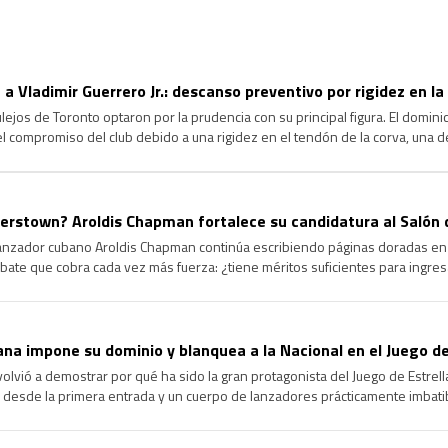
 a Vladimir Guerrero Jr.: descanso preventivo por rigidez en la
jos de Toronto optaron por la prudencia con su principal figura. El dominica
 el compromiso del club debido a una rigidez en el tendón de la corva, una d
agrave y garantizar su […]
rstown? Aroldis Chapman fortalece su candidatura al Salón 
lanzador cubano Aroldis Chapman continúa escribiendo páginas doradas en l
ate que cobra cada vez más fuerza: ¿tiene méritos suficientes para ingre
ongevidad y el dominio que ha ejercido durante más de […]
na impone su dominio y blanquea a la Nacional en el Juego de
volvió a demostrar por qué ha sido la gran protagonista del Juego de Estrel
 desde la primera entrada y un cuerpo de lanzadores prácticamente imbatib
cional en la edición 96 del Clásico de […]