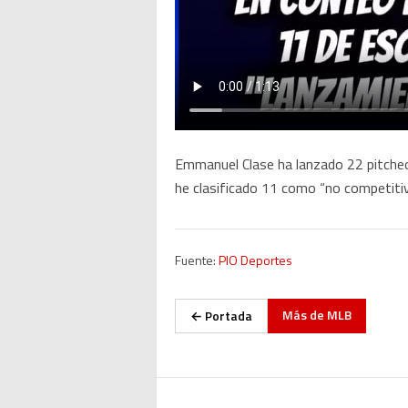
Emmanuel Clase ha lanzado 22 pitcheo
he clasificado 11 como “no competitivo
Fuente:
PIO Deportes
Más de
MLB
← Portada