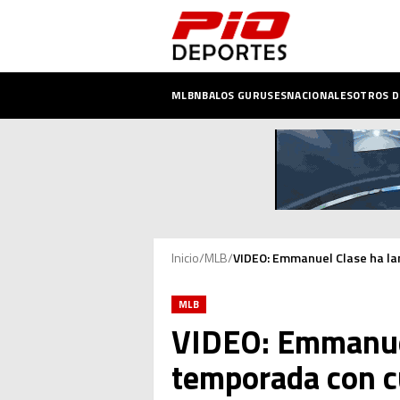
MLB
NBA
LOS GURUSES
NACIONALES
OTROS 
Inicio
/
MLB
/
VIDEO: Emmanuel Clase ha lan
MLB
VIDEO: Emmanuel
temporada con cu