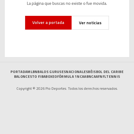
La página que buscas no existe o fue movida.
Volver a portada
Ver noticias
PORTADA
MLB
NBA
LOS GURUSES
NACIONALES
BÉISBOL DEL CARIBE
BALONCESTO FIBA
BOXEO
FÓRMULA 1
NCAAB
NCAAF
NFL
TENNIS
Copyright © 2026 Pio Deportes. Todos los derechos reservados.