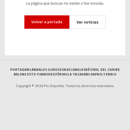
La página que buscas no existe o fue movida.
Volver a portada
Ver noticias
PORTADA
MLB
NBA
LOS GURUSES
NACIONALES
BÉISBOL DEL CARIBE
BALONCESTO FIBA
BOXEO
FÓRMULA 1
NCAAB
NCAAF
NFL
TENNIS
Copyright © 2026 Pio Deportes. Todos los derechos reservados.