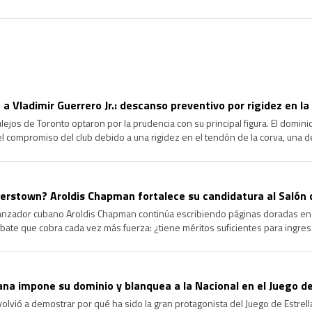
 a Vladimir Guerrero Jr.: descanso preventivo por rigidez en la
jos de Toronto optaron por la prudencia con su principal figura. El dominica
 el compromiso del club debido a una rigidez en el tendón de la corva, una d
agrave y garantizar su […]
rstown? Aroldis Chapman fortalece su candidatura al Salón 
lanzador cubano Aroldis Chapman continúa escribiendo páginas doradas en l
ate que cobra cada vez más fuerza: ¿tiene méritos suficientes para ingre
ongevidad y el dominio que ha ejercido durante más de […]
na impone su dominio y blanquea a la Nacional en el Juego de
volvió a demostrar por qué ha sido la gran protagonista del Juego de Estrel