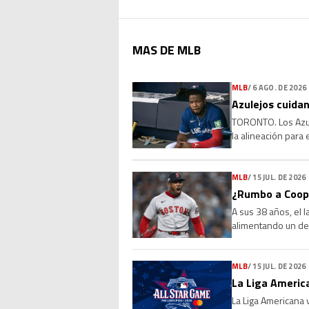
MAS DE MLB
MLB
/
6 AGO. DE 2026
Azulejos cuidan
TORONTO. Los Azule
la alineación para
que la molestia se 
MLB
/
15 JUL. DE 2026
¿Rumbo a Coope
A sus 38 años, el 
alimentando un deb
Sus números, su l
MLB
/
15 JUL. DE 2026
La Liga America
La Liga Americana 