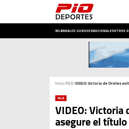
MLB
NBA
LOS GURUSES
NACIONALES
OTROS 
Inicio
/
MLB
/
VIDEO: Victoria de Orioles ev
MLB
VIDEO: Victoria
asegure el título