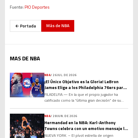
Fuente:
PIO Deportes
Más de
NBA
← Portada
MAS DE NBA
NBA
/
26 JUL. DE 2026
¡El Único Objetivo es la Gloria! LeBron
James Elige a los Philadelphia 76ers para
el Último Capítulo de su Leyenda
FILADELFIA.— En la que el propio jugador ha
calificado como la “última gran decisión” de su
histórica carrera, el máximo anotador de todos los
tiempos en la NBA, LeBron James, ha sacudido el
NBA
/
28 JUN. DE 2026
baloncesto mundial al acordar un contrato por dos
Hermandad en la NBA: Karl-Anthony
temporadas y US$8 millones con los Philadelphia
Towns celebra con un emotivo mensaje la
76ers. Tras comunicar a Los Angeles Lakers […]
renovación de Jose Alvarado
NUEVA YORK. – El pívot estrella de origen