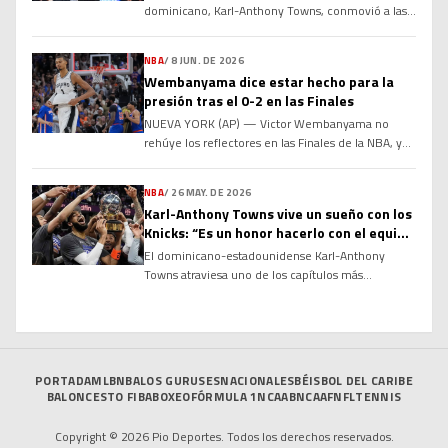
dominicano, Karl-Anthony Towns, conmovió a las
redes sociales y a los seguidores del baloncesto de
la NBA al compartir un emotivo y sincero mensaje
NBA
/
8 JUN. DE 2026
de felicitación dirigido a su compañero de equipo
Wembanyama dice estar hecho para la
y selección nacional, el base Jose Alvarado, tras
presión tras el 0-2 en las Finales
confirmarse la renovación contractual de este
NUEVA YORK (AP) — Victor Wembanyama no
último. […]
rehúye los reflectores en las Finales de la NBA, y
los Spurs de San Antonio no lo querrían de otra
manera. Menos de 48 horas después de fallar un
NBA
/
26 MAY. DE 2026
tiro al final del segundo juego que habría vencido
Karl-Anthony Towns vive un sueño con los
a los Knicks de Nueva York e igualado la serie, […]
Knicks: “Es un honor hacerlo con el equipo
que siempre apoyé”
El dominicano-estadounidense Karl-Anthony
Towns atraviesa uno de los capítulos más
especiales de su carrera tras conducir a los New
York Knicks a las Finales de la NBA, un logro que
para él va mucho más allá del baloncesto. Porque
una cosa es llegar a la gran cita y otra muy distinta
es hacerlo vistiendo los […]
PORTADA
MLB
NBA
LOS GURUSES
NACIONALES
BÉISBOL DEL CARIBE
BALONCESTO FIBA
BOXEO
FÓRMULA 1
NCAAB
NCAAF
NFL
TENNIS
Copyright © 2026 Pio Deportes. Todos los derechos reservados.