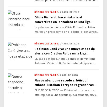
su participación con Cuba en el Clásico Mundial de
Béisbol 2026, según informó la Agencia
BÉISBOL DEL CARIBE
/
29 ABR. DE 2026
Internacional de Controles. El caso provocó
Olivia Pichardo hace historia al
impacto en el béisbol internacional por tratarse de
convertirse en lanzadora en una liga
una figura reconocida y por ocurrir en uno de los
masculina en República Dominicana
torneos más […]
La pelotera dominicana Olivia Pichardo volvió a
marcar un precedente en el béisbol al convertirse
en lanzadora dentro de una liga masculina en
República Dominicana, sumando otro capítulo
BÉISBOL DEL CARIBE
/
27 ABR. DE 2026
histórico a una trayectoria que ya la ha colocado
Robinson Canó vive una nueva etapa de
como referente del deporte femenino en la
gloria con Diablos Rojos en la Liga
región. Pichardo, reconocida por ser la primera
Mexicana
Ciudad de México. A sus 43 años, el dominicano
mujer en formar parte […]
Robinson Canó continúa demostrando que el
talento no siempre se jubila cuando la gente
quiere. El veterano infielder aseguró estar
BÉISBOL DEL CARIBE
/
2 ABR. DE 2026
disfrutando al máximo su experiencia con los
Nuevo abandono sacude al béisbol
Diablos Rojos del México, organización con la que
cubano: Esteban Terry no regresa tras
disputa su tercera temporada en la Liga Mexicana
torneo en México
CIUDAD DE MÉXICO — El béisbol cubano suma
de Béisbol. Canó […]
otro capítulo a una historia que, a estas alturas, ya
no sorprende a nadie… pero sigue pesando igual.
El jardinero Esteban Terry, integrante de los