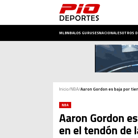
MLB
NBA
LOS GURUSES
NACIONALES
OTROS 
Inicio
/
NBA
/
Aaron Gordon es baja por tiem
NBA
Aaron Gordon es 
en el tendón de 