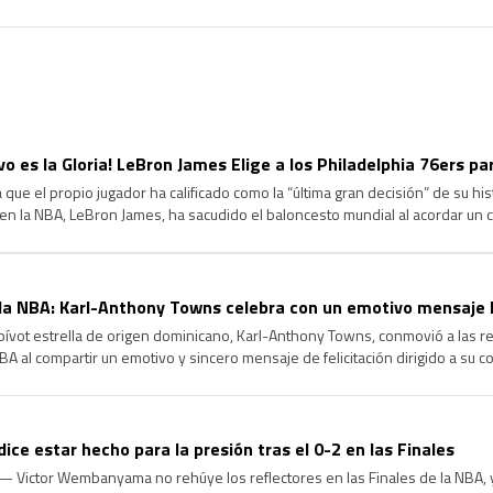
ivo es la Gloria! LeBron James Elige a los Philadelphia 76ers p
 que el propio jugador ha calificado como la “última gran decisión” de su hi
en la NBA, LeBron James, ha sacudido el baloncesto mundial al acordar un
hiladelphia 76ers. Tras comunicar a Los Angeles Lakers […]
a NBA: Karl-Anthony Towns celebra con un emotivo mensaje l
ívot estrella de origen dominicano, Karl-Anthony Towns, conmovió a las re
BA al compartir un emotivo y sincero mensaje de felicitación dirigido a su 
do, tras confirmarse la renovación contractual de este último. […]
e estar hecho para la presión tras el 0-2 en las Finales
 Victor Wembanyama no rehúye los reflectores en las Finales de la NBA, y