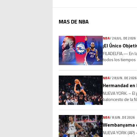
MAS DE NBA
NBA
/
26 JUL. DE 2026
¡El Único Objet
FILADELFIA.— En la
todos los tiempos 
millones con los P
NBA
/
28 JUN. DE 2026
Hermandad en l
NUEVA YORK. – El p
baloncesto de la N
el base Jose Alvara
NBA
/
8 JUN. DE 2026
Wembanyama dic
NUEVA YORK (AP) —