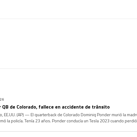
026
 QB de Colorado, fallece en accidente de tránsito
, EE.UU. (AP) — El quarterback de Colorado Dominiq Ponder murió la madr
ormó la policía. Tenía 23 años. Ponder conducía un Tesla 2023 cuando perdió
ón, según la Patrulla Estatal de Colorado. El […]