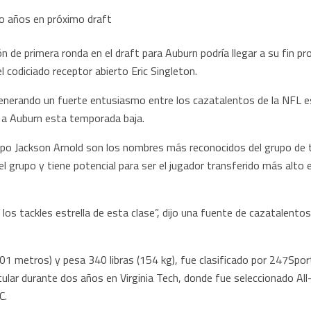
n de primera ronda en el draft para Auburn podría llegar a su fin pro
el codiciado receptor abierto Eric Singleton.
enerando un fuerte entusiasmo entre los cazatalentos de la NFL es 
h a Auburn esta temporada baja.
mpo Jackson Arnold son los nombres más reconocidos del grupo de t
el grupo y tiene potencial para ser el jugador transferido más alto
los tackles estrella de esta clase”, dijo una fuente de cazatalent
2.01 metros) y pesa 340 libras (154 kg), fue clasificado por 247Spo
titular durante dos años en Virginia Tech, donde fue seleccionado 
C.