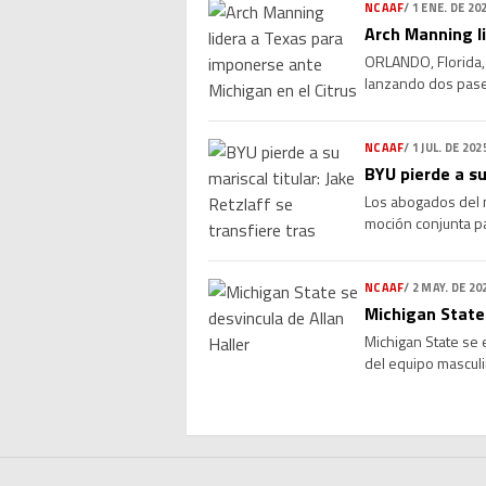
NCAAF
/
1 ENE. DE 20
Arch Manning l
ORLANDO, Florida, 
lanzando dos pase
puso fin a un mes d
NCAAF
/
1 JUL. DE 202
BYU pierde a su
Los abogados del m
moción conjunta pa
partes, no signifi
NCAAF
/
2 MAY. DE 20
Michigan State 
Michigan State se e
del equipo masculi
mientras la univer