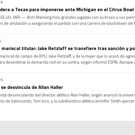
26
idera a Texas para imponerse ante Michigan en el Citrus Bowl
EE.UU. (AP) — Arch Manning hizo grandes jugadas con su brazo y sus pierna
s de anotación y asegurando el partido con una carrera de touchdown de 6
ifícil para el No. 14 […]
5
 mariscal titular: Jake Retzlaff se transfiere tras sanción y p
ariscal de campo de BYU, Jake Retzlaff, y de la mujer que lo acusó de agre
ra desestimar la demanda civil en su contra, según informó ESPN. Aunque e
ca que Retzlaff pueda regresar inmediatamente al campo […]
25
se desvincula de Allan Haller
stá desvinculando del director atlético Alan Haller, según anunció la univer
no de baloncesto, Tom Izzo, y la subdirectora atlética Jennifer Smith ejerce
sidad busca un reemplazo permanente. El último día de Haller será el 11 de