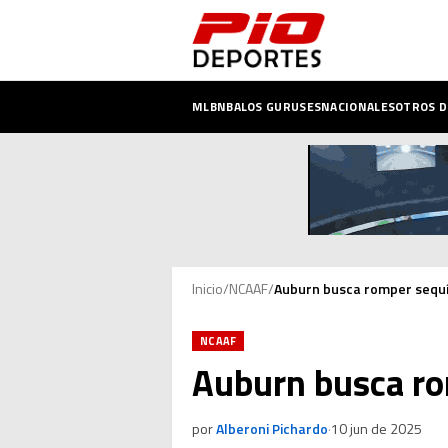
MLB
NBA
LOS GURUSES
NACIONALES
OTROS 
Inicio
/
NCAAF
/
Auburn busca romper sequí
NCAAF
Auburn busca ro
por
Alberoni Pichardo
·
10 jun de 2025