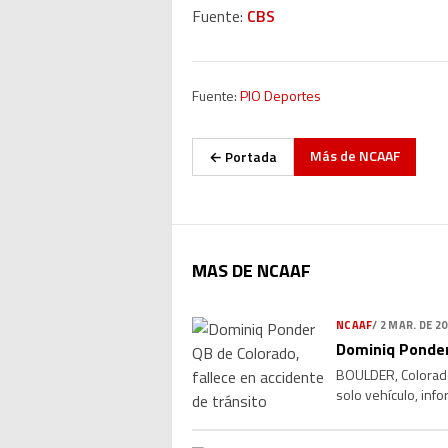
Fuente:
CBS
Fuente:
PIO Deportes
Más de
NCAAF
← Portada
MAS DE NCAAF
NCAAF
/
2 MAR. DE 2
Dominiq Ponder
BOULDER, Colorado
solo vehículo, inf
barrera de contenci