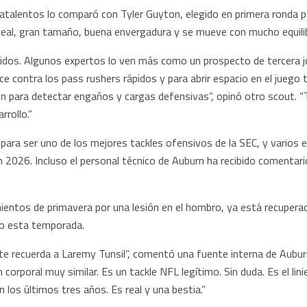
talentos lo comparó con Tyler Guyton, elegido en primera ronda 
ideal, gran tamaño, buena envergadura y se mueve con mucho equilibr
dos. Algunos expertos lo ven más como un prospecto de tercera jo
e contra los pass rushers rápidos y para abrir espacio en el juego 
ión para detectar engaños y cargas defensivas”, opinó otro scout. 
rrollo.”
 para ser uno de los mejores tackles ofensivos de la SEC, y varios
n 2026. Incluso el personal técnico de Auburn ha recibido comentari
entos de primavera por una lesión en el hombro, ya está recuperado
rdo esta temporada.
 te recuerda a Laremy Tunsil”, comentó una fuente interna de Aubu
 corporal muy similar. Es un tackle NFL legítimo. Sin duda. Es el li
los últimos tres años. Es real y una bestia.”