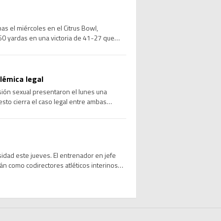
s el miércoles en el Citrus Bowl,
0 yardas en una victoria de 41-27 que
olémica legal
sión sexual presentaron el lunes una
sto cierra el caso legal entre ambas
sidad este jueves. El entrenador en jefe
rán como codirectores atléticos interinos
 mayo. […]