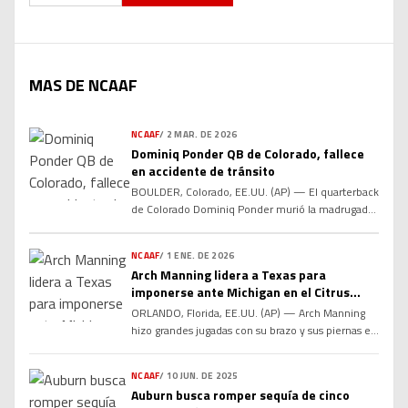
MAS DE NCAAF
NCAAF
/
2 MAR. DE 2026
Dominiq Ponder QB de Colorado, fallece
en accidente de tránsito
BOULDER, Colorado, EE.UU. (AP) — El quarterback
de Colorado Dominiq Ponder murió la madrugada
del domingo en un accidente de un solo vehículo,
informó la policía. Tenía 23 años. Ponder conducía
NCAAF
/
1 ENE. DE 2026
un Tesla 2023 cuando perdió el control en una
Arch Manning lidera a Texas para
curva y chocó contra una barrera de contención,
imponerse ante Michigan en el Citrus
según la Patrulla Estatal de Colorado. El […]
Bowl
ORLANDO, Florida, EE.UU. (AP) — Arch Manning
hizo grandes jugadas con su brazo y sus piernas el
miércoles en el Citrus Bowl, lanzando dos pases
de anotación y asegurando el partido con una
NCAAF
/
10 JUN. DE 2025
carrera de touchdown de 60 yardas en una victoria
Auburn busca romper sequía de cinco
de 41-27 que puso fin a un mes difícil para el No.