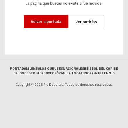
La página que buscas no existe o fue movida.
Volver a portada
Ver noticias
PORTADA
MLB
NBA
LOS GURUSES
NACIONALES
BÉISBOL DEL CARIBE
BALONCESTO FIBA
BOXEO
FÓRMULA 1
NCAAB
NCAAF
NFL
TENNIS
Copyright © 2026 Pio Deportes. Todos los derechos reservados.