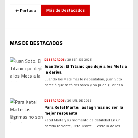
Más de
Destacados
← Portada
MAS DE DESTACADOS
DESTACADOS
/
29 SEP. DE 2025
Juan Soto: El Titanic que dejó a los Mets a
la deriva
Cuando los Mets más lo necesitaban, Juan Soto
pareció que saltó del barco y no pudo guiarlos a
puerto seguro. En los últimos seis juegos de la
temporada 2025, durante las series contra los
DESTACADOS
/
26 JUN. DE 2025
Cubs de Chicago y los Marlins, Soto exhibió un
Para Ketel Marte: las lágrimas no son la
desempeño preocupante que no solo impactó en
mejor respuesta
su equipo, sino que también […]
Ketel Marte y su momento de debilidad En un
partido reciente, Ketel Marte —estrella de los
Diamondbacks de Arizona— rompió a llorar tras
escuchar un insulto desde las gradas. La escena