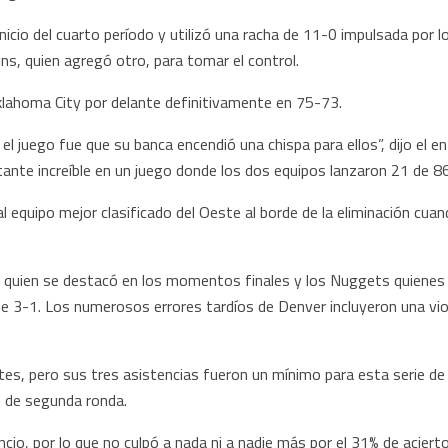
nicio del cuarto período y utilizó una racha de 11-0 impulsada por 
ins, quien agregó otro, para tomar el control.
klahoma City por delante definitivamente en 75-73.
el juego fue que su banca encendió una chispa para ellos”, dijo el e
ante increíble en un juego donde los dos equipos lanzaron 21 de 86 d
al equipo mejor clasificado del Oeste al borde de la eliminación cua
r quien se destacó en los momentos finales y los Nuggets quienes 
e 3-1. Los numerosos errores tardíos de Denver incluyeron una vio
es, pero sus tres asistencias fueron un mínimo para esta serie de 
e de segunda ronda.
ncio, por lo que no culpó a nada ni a nadie más por el 31% de acierto