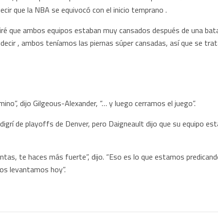
cir que la NBA se equivocó con el inicio temprano .
“Diré que ambos equipos estaban muy cansados después de una batal
o decir , ambos teníamos las piernas súper cansadas, así que se trat
o”, dijo Gilgeous-Alexander, “… y luego cerramos el juego”.
digrí de playoffs de Denver, pero Daigneault dijo que su equipo es
antas, te haces más fuerte”, dijo. “Eso es lo que estamos predican
 Nos levantamos hoy”.