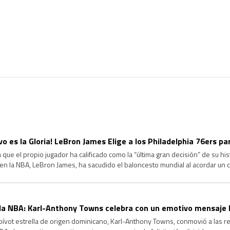
ivo es la Gloria! LeBron James Elige a los Philadelphia 76ers p
 que el propio jugador ha calificado como la “última gran decisión” de su hi
en la NBA, LeBron James, ha sacudido el baloncesto mundial al acordar un
hiladelphia 76ers. Tras comunicar a Los Angeles Lakers […]
a NBA: Karl-Anthony Towns celebra con un emotivo mensaje l
ívot estrella de origen dominicano, Karl-Anthony Towns, conmovió a las re