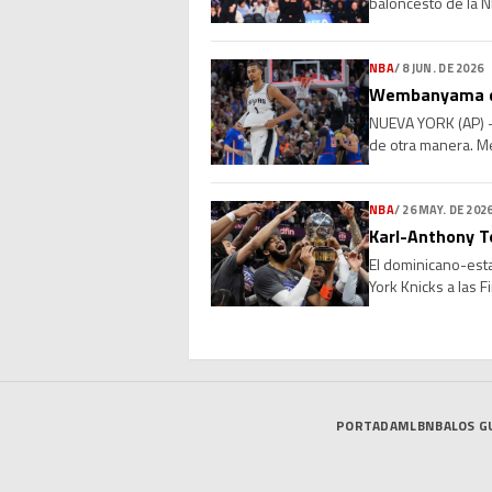
baloncesto de la N
el base Jose Alvara
NBA
/
8 JUN. DE 2026
Wembanyama dic
NUEVA YORK (AP) —
de otra manera. Me
igualado la serie, [
NBA
/
26 MAY. DE 202
Karl-Anthony T
El dominicano-esta
York Knicks a las F
muy distinta es hac
PORTADA
MLB
NBA
LOS G