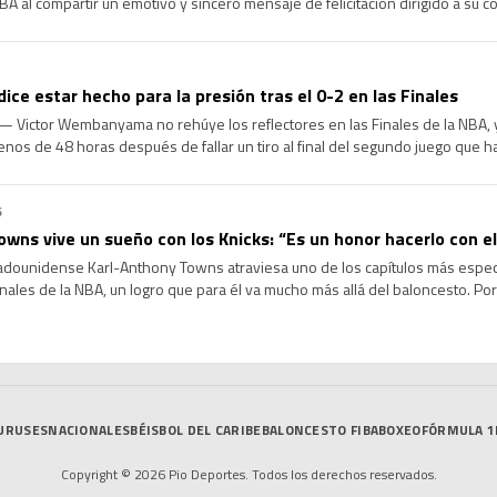
BA al compartir un emotivo y sincero mensaje de felicitación dirigido a su 
do, tras confirmarse la renovación contractual de este último. […]
e estar hecho para la presión tras el 0-2 en las Finales
 Victor Wembanyama no rehúye los reflectores en las Finales de la NBA, y
nos de 48 horas después de fallar un tiro al final del segundo juego que h
…]
6
owns vive un sueño con los Knicks: “Es un honor hacerlo con 
dounidense Karl-Anthony Towns atraviesa uno de los capítulos más especia
inales de la NBA, un logro que para él va mucho más allá del baloncesto. Porq
erlo vistiendo los […]
URUSES
NACIONALES
BÉISBOL DEL CARIBE
BALONCESTO FIBA
BOXEO
FÓRMULA 1
Copyright © 2026 Pio Deportes. Todos los derechos reservados.