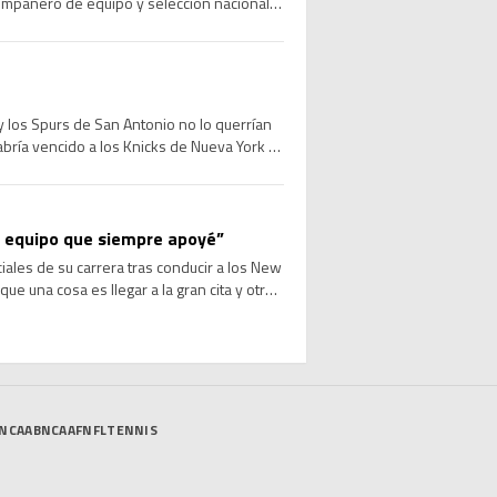
compañero de equipo y selección nacional,
 los Spurs de San Antonio no lo querrían
abría vencido a los Knicks de Nueva York e
el equipo que siempre apoyé”
les de su carrera tras conducir a los New
ue una cosa es llegar a la gran cita y otra
NCAAB
NCAAF
NFL
TENNIS