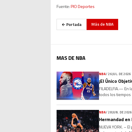
Fuente:
PIO Deportes
Más de
NBA
← Portada
MAS DE NBA
NBA
/
26 JUL. DE 2026
¡El Único Objet
FILADELFIA.— En la
todos los tiempos 
millones con los P
NBA
/
28 JUN. DE 2026
Hermandad en l
NUEVA YORK. – El p