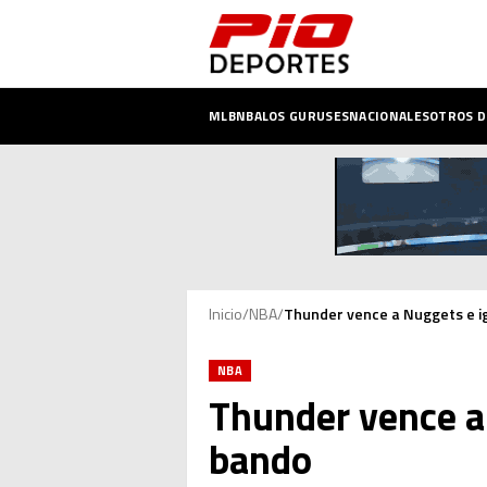
MLB
NBA
LOS GURUSES
NACIONALES
OTROS 
Inicio
/
NBA
/
Thunder vence a Nuggets e igu
NBA
Thunder vence a 
bando